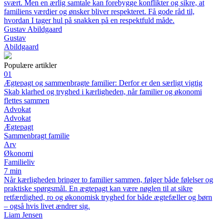
svært. Men en ærlig samtale kan forebygge konflikter og sikre, at
familiens værdier og ønsker bliver respekteret. Få gode råd til,
hvordan I tager hul på snakken på en respektfuld måde.
Gustav Abildgaard
Gustav
Abildgaard
Populære artikler
01
Ægtepagt og sammenbragte familier: Derfor er den særligt vigtig
Skab klarhed og tryghed i kærligheden, når familier og økonomi
flettes sammen
Advokat
Advokat
Ægtepagt
Sammenbragt familie
Arv
Økonomi
Familieliv
7 min
Når kærligheden bringer to familier sammen, følger både følelser og
praktiske spørgsmål. En ægtepagt kan være nøglen til at sikre
retfærdighed, ro og økonomisk tryghed for både ægtefæller og børn
– også hvis livet ændrer sig.
Liam Jensen