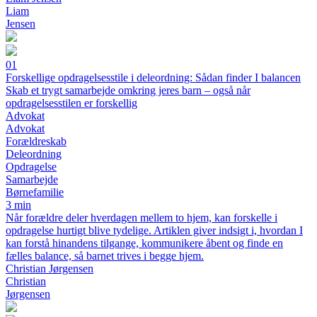
Liam
Jensen
01
Forskellige opdragelsesstile i deleordning: Sådan finder I balancen
Skab et trygt samarbejde omkring jeres barn – også når
opdragelsesstilen er forskellig
Advokat
Advokat
Forældreskab
Deleordning
Opdragelse
Samarbejde
Børnefamilie
3 min
Når forældre deler hverdagen mellem to hjem, kan forskelle i
opdragelse hurtigt blive tydelige. Artiklen giver indsigt i, hvordan I
kan forstå hinandens tilgange, kommunikere åbent og finde en
fælles balance, så barnet trives i begge hjem.
Christian Jørgensen
Christian
Jørgensen