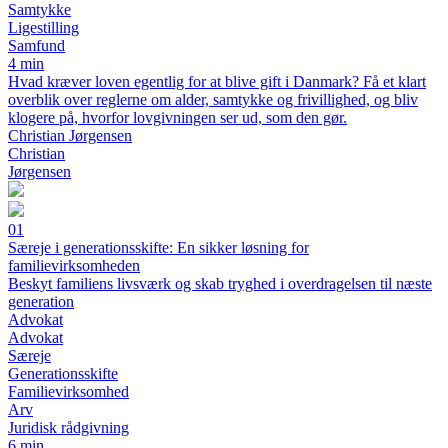
Samtykke
Ligestilling
Samfund
4 min
Hvad kræver loven egentlig for at blive gift i Danmark? Få et klart
overblik over reglerne om alder, samtykke og frivillighed, og bliv
klogere på, hvorfor lovgivningen ser ud, som den gør.
Christian Jørgensen
Christian
Jørgensen
01
Særeje i generationsskifte: En sikker løsning for
familievirksomheden
Beskyt familiens livsværk og skab tryghed i overdragelsen til næste
generation
Advokat
Advokat
Særeje
Generationsskifte
Familievirksomhed
Arv
Juridisk rådgivning
6 min