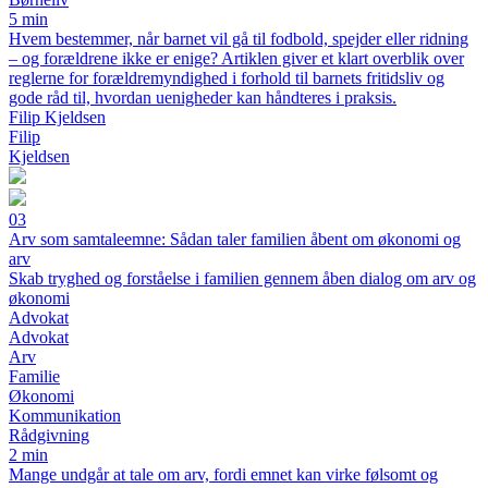
5 min
Hvem bestemmer, når barnet vil gå til fodbold, spejder eller ridning
– og forældrene ikke er enige? Artiklen giver et klart overblik over
reglerne for forældremyndighed i forhold til barnets fritidsliv og
gode råd til, hvordan uenigheder kan håndteres i praksis.
Filip Kjeldsen
Filip
Kjeldsen
03
Arv som samtaleemne: Sådan taler familien åbent om økonomi og
arv
Skab tryghed og forståelse i familien gennem åben dialog om arv og
økonomi
Advokat
Advokat
Arv
Familie
Økonomi
Kommunikation
Rådgivning
2 min
Mange undgår at tale om arv, fordi emnet kan virke følsomt og