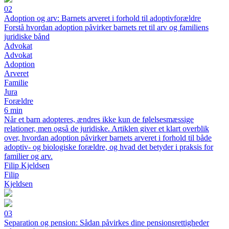
02
Adoption og arv: Barnets arveret i forhold til adoptivforældre
Forstå hvordan adoption påvirker barnets ret til arv og familiens
juridiske bånd
Advokat
Advokat
Adoption
Arveret
Familie
Jura
Forældre
6 min
Når et barn adopteres, ændres ikke kun de følelsesmæssige
relationer, men også de juridiske. Artiklen giver et klart overblik
over, hvordan adoption påvirker barnets arveret i forhold til både
adoptiv- og biologiske forældre, og hvad det betyder i praksis for
familier og arv.
Filip Kjeldsen
Filip
Kjeldsen
03
Separation og pension: Sådan påvirkes dine pensionsrettigheder