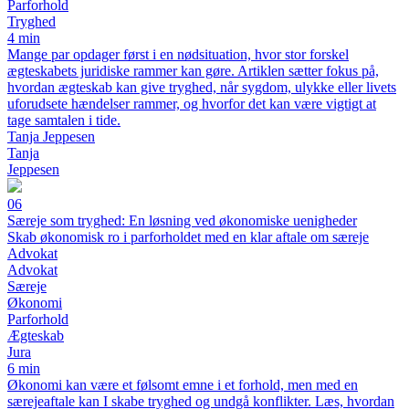
Parforhold
Tryghed
4 min
Mange par opdager først i en nødsituation, hvor stor forskel
ægteskabets juridiske rammer kan gøre. Artiklen sætter fokus på,
hvordan ægteskab kan give tryghed, når sygdom, ulykke eller livets
uforudsete hændelser rammer, og hvorfor det kan være vigtigt at
tage samtalen i tide.
Tanja Jeppesen
Tanja
Jeppesen
06
Særeje som tryghed: En løsning ved økonomiske uenigheder
Skab økonomisk ro i parforholdet med en klar aftale om særeje
Advokat
Advokat
Særeje
Økonomi
Parforhold
Ægteskab
Jura
6 min
Økonomi kan være et følsomt emne i et forhold, men med en
særejeaftale kan I skabe tryghed og undgå konflikter. Læs, hvordan