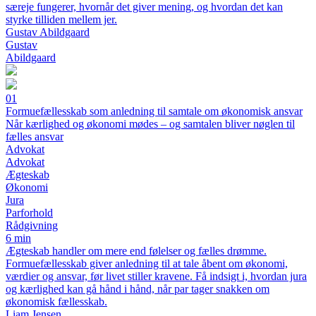
særeje fungerer, hvornår det giver mening, og hvordan det kan
styrke tilliden mellem jer.
Gustav Abildgaard
Gustav
Abildgaard
01
Formuefællesskab som anledning til samtale om økonomisk ansvar
Når kærlighed og økonomi mødes – og samtalen bliver nøglen til
fælles ansvar
Advokat
Advokat
Ægteskab
Økonomi
Jura
Parforhold
Rådgivning
6 min
Ægteskab handler om mere end følelser og fælles drømme.
Formuefællesskab giver anledning til at tale åbent om økonomi,
værdier og ansvar, før livet stiller kravene. Få indsigt i, hvordan jura
og kærlighed kan gå hånd i hånd, når par tager snakken om
økonomisk fællesskab.
Liam Jensen