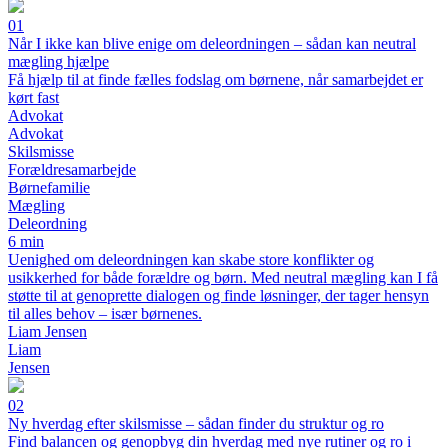
01
Når I ikke kan blive enige om deleordningen – sådan kan neutral
mægling hjælpe
Få hjælp til at finde fælles fodslag om børnene, når samarbejdet er
kørt fast
Advokat
Advokat
Skilsmisse
Forældresamarbejde
Børnefamilie
Mægling
Deleordning
6 min
Uenighed om deleordningen kan skabe store konflikter og
usikkerhed for både forældre og børn. Med neutral mægling kan I få
støtte til at genoprette dialogen og finde løsninger, der tager hensyn
til alles behov – især børnenes.
Liam Jensen
Liam
Jensen
02
Ny hverdag efter skilsmisse – sådan finder du struktur og ro
Find balancen og genopbyg din hverdag med nye rutiner og ro i