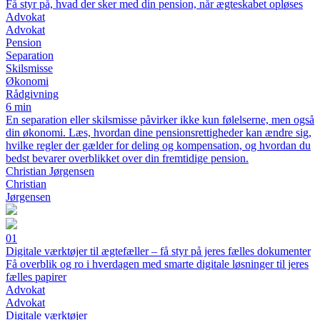
Få styr på, hvad der sker med din pension, når ægteskabet opløses
Advokat
Advokat
Pension
Separation
Skilsmisse
Økonomi
Rådgivning
6 min
En separation eller skilsmisse påvirker ikke kun følelserne, men også
din økonomi. Læs, hvordan dine pensionsrettigheder kan ændre sig,
hvilke regler der gælder for deling og kompensation, og hvordan du
bedst bevarer overblikket over din fremtidige pension.
Christian Jørgensen
Christian
Jørgensen
01
Digitale værktøjer til ægtefæller – få styr på jeres fælles dokumenter
Få overblik og ro i hverdagen med smarte digitale løsninger til jeres
fælles papirer
Advokat
Advokat
Digitale værktøjer