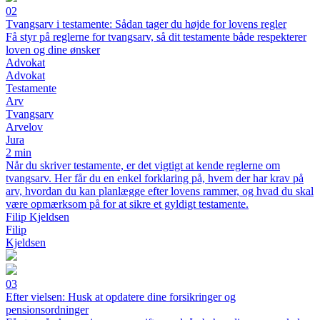
02
Tvangsarv i testamente: Sådan tager du højde for lovens regler
Få styr på reglerne for tvangsarv, så dit testamente både respekterer
loven og dine ønsker
Advokat
Advokat
Testamente
Arv
Tvangsarv
Arvelov
Jura
2 min
Når du skriver testamente, er det vigtigt at kende reglerne om
tvangsarv. Her får du en enkel forklaring på, hvem der har krav på
arv, hvordan du kan planlægge efter lovens rammer, og hvad du skal
være opmærksom på for at sikre et gyldigt testamente.
Filip Kjeldsen
Filip
Kjeldsen
03
Efter vielsen: Husk at opdatere dine forsikringer og
pensionsordninger