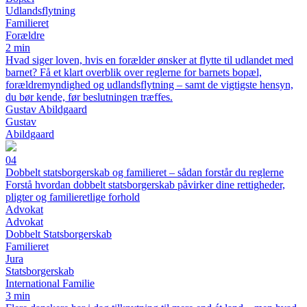
Udlandsflytning
Familieret
Forældre
2 min
Hvad siger loven, hvis en forælder ønsker at flytte til udlandet med
barnet? Få et klart overblik over reglerne for barnets bopæl,
forældremyndighed og udlandsflytning – samt de vigtigste hensyn,
du bør kende, før beslutningen træffes.
Gustav Abildgaard
Gustav
Abildgaard
04
Dobbelt statsborgerskab og familieret – sådan forstår du reglerne
Forstå hvordan dobbelt statsborgerskab påvirker dine rettigheder,
pligter og familieretlige forhold
Advokat
Advokat
Dobbelt Statsborgerskab
Familieret
Jura
Statsborgerskab
International Familie
3 min