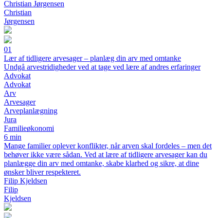
Christian Jørgensen
Christian
Jørgensen
01
Lær af tidligere arvesager – planlæg din arv med omtanke
Undgå arvestridigheder ved at tage ved lære af andres erfaringer
Advokat
Advokat
Arv
Arvesager
Arveplanlægning
Jura
Familieøkonomi
6 min
Mange familier oplever konflikter, når arven skal fordeles – men det
behøver ikke være sådan. Ved at lære af tidligere arvesager kan du
planlægge din arv med omtanke, skabe klarhed og sikre, at dine
ønsker bliver respekteret.
Filip Kjeldsen
Filip
Kjeldsen