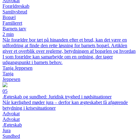
Advokat
Forældreskab
Samlivsbrud
Bopæl
Familieret
Barnets tarv
2 min
Når forældre bor tæt på hinanden efter et brud, kan det være en
udfordring at finde den rette løsning for barnets bopæl. Artiklen
giver et overblik over reglerne, betydningen af bopælen og hvordan
I som forældre kan samarbejde om en ordning, der tager
udgangspunkt i barnets behov.
Tanja Jeppesen
Tanja
Jeppesen
05
Ægteskab og sundhed: Juridisk tryghed i nødsituationer
Når kærlighed møder jura – derfor kan ægteskabet få afgørende
betydning i krisesituationer
Advokat
Advokat
Ægteskab
Jura
Sundhed