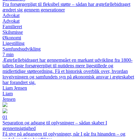
Fra forsørgerpligt til fleksibel støtte – sådan har ægtefællebidraget
ændret sig gennem generationer
Advokat
Advokat
Familieret
Skilsmisse
Økonomi
Ligestilling
Samfundsudvikling
7 min
Ægtefællebidraget har gennemgået en markant udvikling fra 1800-
tallets faste forsørgerpligt til nutidens mere ligestillede og
midlertidige støtteordning. Få et historisk overblik over, hvordan
lovgivningen og samfundets syn på økonomisk ansvar i ægteskabet
har forandret sig.
Liam Jensen
Liam
Jensen
01
Separation og adgang til oplysninger – sådan skaber I
gennemsigtighed
Få styr på adgangen til oplysninger, når I går fra hinanden – og