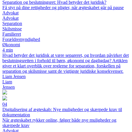
Separation og beslutningsret: Hvad betyder det juridisk?
Få styr på dine rettigheder og pligter, når ægteskabet går på pause
Advokat
Advokat
Separation
Skilsmisse
Familieret
Forældremyndighed
Økonomi
4 min
Hvad betyder det juridisk at være separeret, og hvordan påvirker det
beslutningsretten i forhold til børn, økonomi og dagligdag? Artiklen
giver et klart overblik over reglerne for separation, forskellen på
separation og skilsmisse samt de vigtigste juridiske konsekvenser.
Liam Jensen
Liam
Jensen
04
Digitalisering af ægteskab: Nye muligheder og skærpede krav til
dokumentation
Når ægteskabet rykker online, følger både nye muligheder og
skærpede krav
Advokat