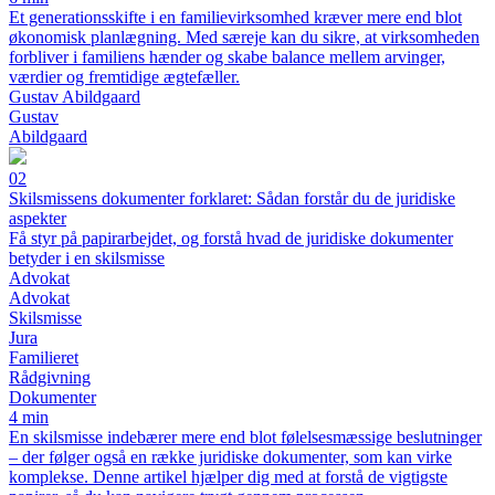
Et generationsskifte i en familievirksomhed kræver mere end blot
økonomisk planlægning. Med særeje kan du sikre, at virksomheden
forbliver i familiens hænder og skabe balance mellem arvinger,
værdier og fremtidige ægtefæller.
Gustav Abildgaard
Gustav
Abildgaard
02
Skilsmissens dokumenter forklaret: Sådan forstår du de juridiske
aspekter
Få styr på papirarbejdet, og forstå hvad de juridiske dokumenter
betyder i en skilsmisse
Advokat
Advokat
Skilsmisse
Jura
Familieret
Rådgivning
Dokumenter
4 min
En skilsmisse indebærer mere end blot følelsesmæssige beslutninger
– der følger også en række juridiske dokumenter, som kan virke
komplekse. Denne artikel hjælper dig med at forstå de vigtigste