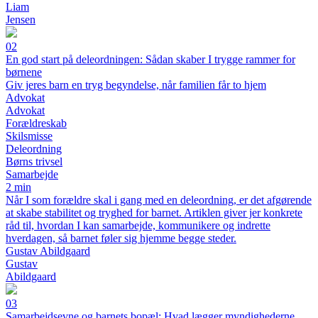
Liam
Jensen
02
En god start på deleordningen: Sådan skaber I trygge rammer for
børnene
Giv jeres barn en tryg begyndelse, når familien får to hjem
Advokat
Advokat
Forældreskab
Skilsmisse
Deleordning
Børns trivsel
Samarbejde
2 min
Når I som forældre skal i gang med en deleordning, er det afgørende
at skabe stabilitet og tryghed for barnet. Artiklen giver jer konkrete
råd til, hvordan I kan samarbejde, kommunikere og indrette
hverdagen, så barnet føler sig hjemme begge steder.
Gustav Abildgaard
Gustav
Abildgaard
03
Samarbejdsevne og barnets bopæl: Hvad lægger myndighederne