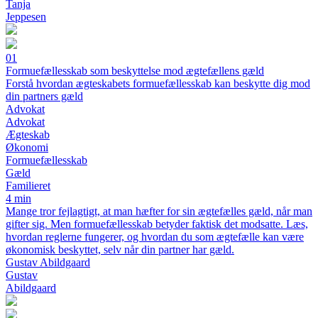
Tanja
Jeppesen
01
Formuefællesskab som beskyttelse mod ægtefællens gæld
Forstå hvordan ægteskabets formuefællesskab kan beskytte dig mod
din partners gæld
Advokat
Advokat
Ægteskab
Økonomi
Formuefællesskab
Gæld
Familieret
4 min
Mange tror fejlagtigt, at man hæfter for sin ægtefælles gæld, når man
gifter sig. Men formuefællesskab betyder faktisk det modsatte. Læs,
hvordan reglerne fungerer, og hvordan du som ægtefælle kan være
økonomisk beskyttet, selv når din partner har gæld.
Gustav Abildgaard
Gustav
Abildgaard