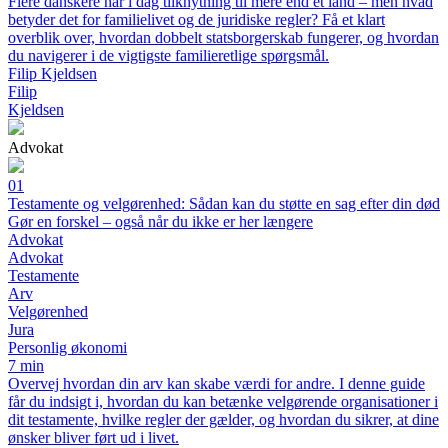
Flere danskere har i dag tilknytning til mere end ét land – men hvad
betyder det for familielivet og de juridiske regler? Få et klart
overblik over, hvordan dobbelt statsborgerskab fungerer, og hvordan
du navigerer i de vigtigste familieretlige spørgsmål.
Filip Kjeldsen
Filip
Kjeldsen
Advokat
01
Testamente og velgørenhed: Sådan kan du støtte en sag efter din død
Gør en forskel – også når du ikke er her længere
Advokat
Advokat
Testamente
Arv
Velgørenhed
Jura
Personlig økonomi
7 min
Overvej hvordan din arv kan skabe værdi for andre. I denne guide
får du indsigt i, hvordan du kan betænke velgørende organisationer i
dit testamente, hvilke regler der gælder, og hvordan du sikrer, at dine
ønsker bliver ført ud i livet.