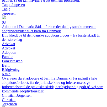
papirer, så du kan navigere trygt gennem processen.
Tanja Jeppesen
Tanja
Jeppesen
03
Adoption i Danmark: Sådan forbereder du dig som kommende
adoptivforælder til et barn fra Danmark
Bliv klædt på til den danske adoptionsproces – fra første skridt til
den store dag
Advokat
Advokat
Adoption
Familie
Forældreskab
Børn
Rådgivning
6 min
Overvejer du at adoptere et barn fra Danmark? Få indsigt i hele
adoptionsforløbet, fra de juridiske krav og følelsesmæssige
forberedelser til de praktiske skridt, der hjælper dig godt på vej som
kommende adoptivforælder.
Christian Jørgensen
Christian
Jørgensen