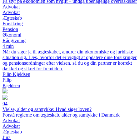
Få styr på økonomien som nygift – undgå ubehagelige overraskelser
Advokat
Advokat
Ægteskab
Forsikring
Pension
Økonomi
Rådgivning
4 min
Når du siger ja til ægteskabet, ændrer din økonomiske og juridiske
situation sig. Læs, hvorfor det er vigtigt at opdatere dine forsikringer
og pensionsordninger efter vielsen, så du og din partner er korrekt
dækket og sikret for fremtiden.
Filip Kjeldsen
Filip
Kjeldsen
04
Vielse, alder og samtykke: Hvad siger loven?
Forstå reglerne om ægteskab, alder og samtykke i Danmark
Advokat
Advokat
Ægteskab
Jura