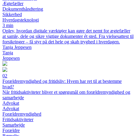
Ægtefæller
Dokumenthåndtering
Sikkerhed
Hverdagsteknologi
3 min
Oplev, hvordan digitale værktøjer kan gøre det nemt for ægtefæller
at samle, dele og sikre vigtige dokumenter ét sted. Fra vielsesattest til
forsikringer – få styr på det hele og skab tryghed i hverdagen.
Tanja Jeppesen
Tanja
Jeppesen
02
Forældremyndighed og fritidsliv: Hvem har ret til at bestemme
hvad?
Når fritidsaktiviteter bliver et spørgsmål om forældremyndighed og
samarbejde
Advokat
Advokat
Forældremyndighed
Fritidsaktiviteter
Samarbejde
Forældre
Børneliv