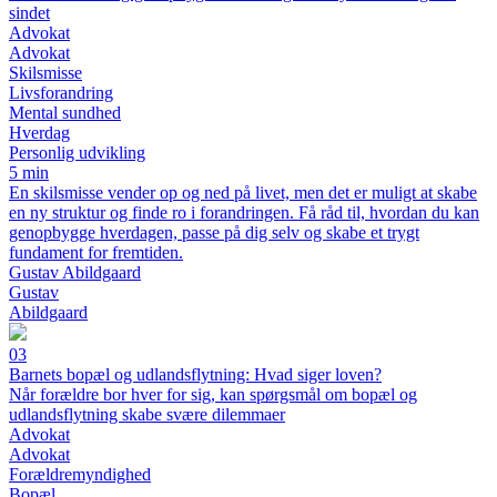
sindet
Advokat
Advokat
Skilsmisse
Livsforandring
Mental sundhed
Hverdag
Personlig udvikling
5 min
En skilsmisse vender op og ned på livet, men det er muligt at skabe
en ny struktur og finde ro i forandringen. Få råd til, hvordan du kan
genopbygge hverdagen, passe på dig selv og skabe et trygt
fundament for fremtiden.
Gustav Abildgaard
Gustav
Abildgaard
03
Barnets bopæl og udlandsflytning: Hvad siger loven?
Når forældre bor hver for sig, kan spørgsmål om bopæl og
udlandsflytning skabe svære dilemmaer
Advokat
Advokat
Forældremyndighed
Bopæl