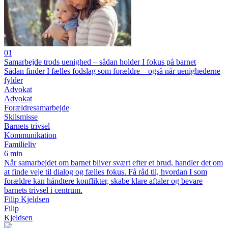
01
Samarbejde trods uenighed – sådan holder I fokus på barnet
Sådan finder I fælles fodslag som forældre – også når uenighederne
fylder
Advokat
Advokat
Forældresamarbejde
Skilsmisse
Barnets trivsel
Kommunikation
Familieliv
6 min
Når samarbejdet om barnet bliver svært efter et brud, handler det om
at finde veje til dialog og fælles fokus. Få råd til, hvordan I som
forældre kan håndtere konflikter, skabe klare aftaler og bevare
barnets trivsel i centrum.
Filip Kjeldsen
Filip
Kjeldsen