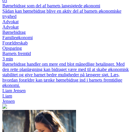
03
Børnebidrag som del af barnets langsigtede økonomi
Sådan kan børnebidrag blive en aktiv del af barnets økonomiske
tryghed
Advokat
Advokat
Børnebidrag
Familieøkonomi
Forældreskab
Opsparing
Barnets fremtid
3 min
Børnebidrag handler om mere end blot månedlige betalinger. Med
den rette planlægning kan bidraget være med til at skabe økonomisk
stabilitet og give barnet bedre muligheder på længere sigt. Læs,
hvordan forældre kan tænke børnebidrag ind i barnets fremtidige
økonomi.
Liam Jensen
Liam
Jensen