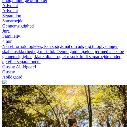
undgå unødige konflikter
Advokat
Advokat
Separation
Samarbejde
Gennemsigtighed
Jura
Familieliv
4 min
Når et forhold opløses, kan spørgsmål om adgang til oplysninger
skabe usikkerhed og mistillid. Denne guide hjælper jer med at skabe
gennemsigtighed, klare aftaler og et respektfuldt samarbejde under
og efter separationen.
Gustav Abildgaard
Gustav
Abildgaard