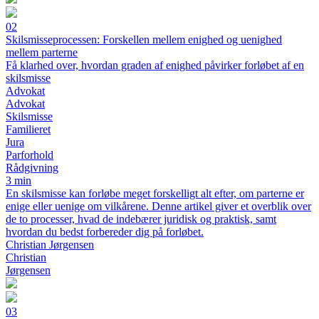
02
Skilsmisseprocessen: Forskellen mellem enighed og uenighed
mellem parterne
Få klarhed over, hvordan graden af enighed påvirker forløbet af en
skilsmisse
Advokat
Advokat
Skilsmisse
Familieret
Jura
Parforhold
Rådgivning
3 min
En skilsmisse kan forløbe meget forskelligt alt efter, om parterne er
enige eller uenige om vilkårene. Denne artikel giver et overblik over
de to processer, hvad de indebærer juridisk og praktisk, samt
hvordan du bedst forbereder dig på forløbet.
Christian Jørgensen
Christian
Jørgensen
03