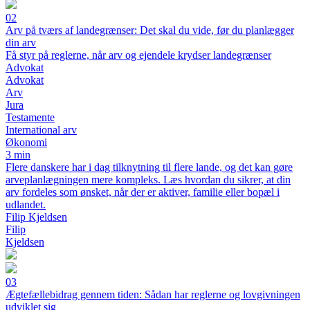
02
Arv på tværs af landegrænser: Det skal du vide, før du planlægger
din arv
Få styr på reglerne, når arv og ejendele krydser landegrænser
Advokat
Advokat
Arv
Jura
Testamente
International arv
Økonomi
3 min
Flere danskere har i dag tilknytning til flere lande, og det kan gøre
arveplanlægningen mere kompleks. Læs hvordan du sikrer, at din
arv fordeles som ønsket, når der er aktiver, familie eller bopæl i
udlandet.
Filip Kjeldsen
Filip
Kjeldsen
03
Ægtefællebidrag gennem tiden: Sådan har reglerne og lovgivningen
udviklet sig