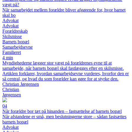
vægt på?
Når samarbejdet mellem forældre bliver afgørende for, hvor barnet
skal bo
Advokat
Advokat
Forældreskab
Skilsmisse
Barnets bopæl
Samarbejdsevne
Familieret
4 min
Myndighederne lægger stor vægt på forældrenes evne til at
samarbejde, når barnets bopæl skal fastlægges efter en skilsmisse.
Artiklen forklarer, hvordan samarbejdsevne vurderes, hvorfor den er
så central, og hvad du som forælder kan gøre for at styrke den.
Christian Jørgensen
Christian
Jørgensen
04
Når forældre bor tæt på hinanden – fastsættelse af barnets bopæl
Når afstandene er små, men beslutningerne store – sådan fastsættes
barnets bopæl
Advokat