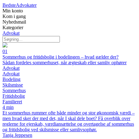
BedsteAdvokater
Min konto
Kom i gang
Nyhedsmail
Kategorier
Advokat
01
Sommerhus og fritidsbolig i bodelingen – hvad gælder der?
Sådan fordeles sommerhuset, når ægteskab eller samliv ophører
Advokat
Advokat
Bodeling
Skilsmisse
Sommerhus
Fritidsbolig
Familieret
4 min
Et sommerhus rummer ofte både minder og stor økonomisk værdi –
men hvad sker der med det, når I skal dele boet? Få overblik over
reglerne for ejerskab, værdiansættelse og overtagelse af sommerhus
og fritidsbolig ved skilsmisse eller samlivsophør.
Tanja Jeppesen