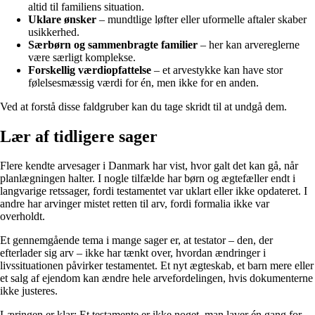
altid til familiens situation.
Uklare ønsker
– mundtlige løfter eller uformelle aftaler skaber
usikkerhed.
Særbørn og sammenbragte familier
– her kan arvereglerne
være særligt komplekse.
Forskellig værdiopfattelse
– et arvestykke kan have stor
følelsesmæssig værdi for én, men ikke for en anden.
Ved at forstå disse faldgruber kan du tage skridt til at undgå dem.
Lær af tidligere sager
Flere kendte arvesager i Danmark har vist, hvor galt det kan gå, når
planlægningen halter. I nogle tilfælde har børn og ægtefæller endt i
langvarige retssager, fordi testamentet var uklart eller ikke opdateret. I
andre har arvinger mistet retten til arv, fordi formalia ikke var
overholdt.
Et gennemgående tema i mange sager er, at testator – den, der
efterlader sig arv – ikke har tænkt over, hvordan ændringer i
livssituationen påvirker testamentet. Et nyt ægteskab, et barn mere eller
et salg af ejendom kan ændre hele arvefordelingen, hvis dokumenterne
ikke justeres.
Læringen er klar: Et testamente er ikke noget, man laver én gang for