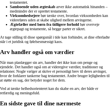
testamentet.
Samboende uden ægteskab
arver ikke automatisk hinanden –
medmindre der er oprettet testamente.
Virksomhedsejere
bør tænke over, hvordan virksomheden kan
videreføres uden at skabe ulighed mellem arvingerne.
Ægtefæller med børn fra tidligere forhold
bør overveje
ægtepagt og testamente, så begge parter er sikret.
At tage stilling til disse spørgsmål i tide kan forhindre, at dine efterladte
står i et juridisk og følelsesmæssigt kaos.
Arv handler også om værdier
Når man planlægger sin arv, handler det ikke kun om penge og
ejendele. Det handler også om at videregive værdier, traditioner og
relationer. Nogle vælger at skrive et personligt brev til deres arvinger,
hvor de forklarer tankerne bag testamentet. Andre bruger lejligheden til
at støtte en sag, der betyder noget for dem.
Ved at tænke helhedsorienteret kan du skabe en arv, der både er
retfærdig og meningsfuld.
En sidste gave til dine nærmeste