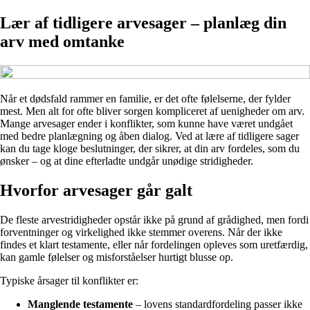
Lær af tidligere arvesager – planlæg din
arv med omtanke
Når et dødsfald rammer en familie, er det ofte følelserne, der fylder
mest. Men alt for ofte bliver sorgen kompliceret af uenigheder om arv.
Mange arvesager ender i konflikter, som kunne have været undgået
med bedre planlægning og åben dialog. Ved at lære af tidligere sager
kan du tage kloge beslutninger, der sikrer, at din arv fordeles, som du
ønsker – og at dine efterladte undgår unødige stridigheder.
Hvorfor arvesager går galt
De fleste arvestridigheder opstår ikke på grund af grådighed, men fordi
forventninger og virkelighed ikke stemmer overens. Når der ikke
findes et klart testamente, eller når fordelingen opleves som uretfærdig,
kan gamle følelser og misforståelser hurtigt blusse op.
Typiske årsager til konflikter er:
Manglende testamente
– lovens standardfordeling passer ikke