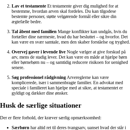
Lav et testamente
Et testamente giver dig mulighed for at
bestemme, hvordan arven skal fordeles. Du kan tilgodese
bestemte personer, støtte velgørende formål eller sikre din
ægtefælle bedre.
Tal åbent med familien
Mange konflikter kan undgås, hvis du
fortæller dine nærmeste, hvad du har besluttet – og hvorfor. Det
kan være en svær samtale, men den skaber forståelse og tryghed.
Overvej gaver i levende live
Nogle vælger at give forskud på
arv, mens de stadig lever. Det kan være en måde at hjælpe børn
eller børnebørn nu – og samtidig reducere risikoen for uenighed
senere.
Søg professionel rådgivning
Arvereglerne kan være
komplicerede, især i sammenbragte familier. En advokat med
speciale i familieret kan hjælpe med at sikre, at testamentet er
gyldigt og dækker dine ønsker.
Husk de særlige situationer
Der er flere forhold, der kræver særlig opmærksomhed:
Særbørn
har altid ret til deres tvangsarv, uanset hvad der står i