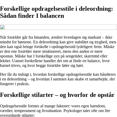
Forskellige opdragelsesstile i deleordning:
Sådan finder I balancen
Når forældre går fra hinanden, ændrer hverdagen sig markant – ikke
mindst for børnene. En deleordning kan give stabilitet og tryghed, men
den kan også bringe forskelle i opdragelsesstil tydeligere frem. Måske
er den ene forælder mere struktureret, mens den anden er mere
spontan. Måske har I forskellige syn på sengetider, skærmtid eller
lektier. Uanset forskellene handler det om at finde en balance, hvor
barnet trives, og hvor begge forældre føler sig hørt.
Her får du indsigt i, hvordan forskellige opdragelsesstile kan håndteres
i en deleordning – og hvordan I sammen kan skabe et samarbejde, der
fungerer i praksis.
Forskellige stilarter – og hvorfor de opstår
Opdragelsesstile formes af mange faktorer: vores egen barndom,
værdier, temperament og livssituation. Psykologer taler ofte om fire
overordnede stilarter: