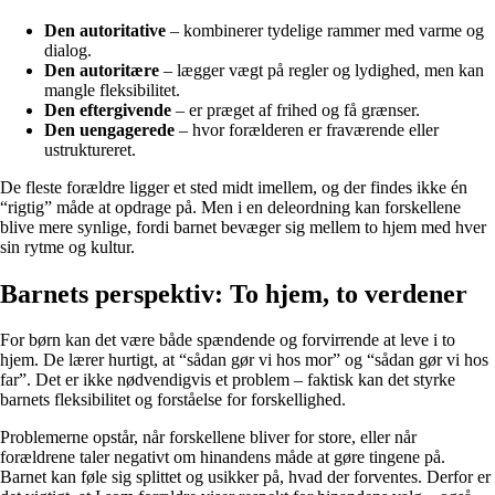
Den autoritative
– kombinerer tydelige rammer med varme og
dialog.
Den autoritære
– lægger vægt på regler og lydighed, men kan
mangle fleksibilitet.
Den eftergivende
– er præget af frihed og få grænser.
Den uengagerede
– hvor forælderen er fraværende eller
ustruktureret.
De fleste forældre ligger et sted midt imellem, og der findes ikke én
“rigtig” måde at opdrage på. Men i en deleordning kan forskellene
blive mere synlige, fordi barnet bevæger sig mellem to hjem med hver
sin rytme og kultur.
Barnets perspektiv: To hjem, to verdener
For børn kan det være både spændende og forvirrende at leve i to
hjem. De lærer hurtigt, at “sådan gør vi hos mor” og “sådan gør vi hos
far”. Det er ikke nødvendigvis et problem – faktisk kan det styrke
barnets fleksibilitet og forståelse for forskellighed.
Problemerne opstår, når forskellene bliver for store, eller når
forældrene taler negativt om hinandens måde at gøre tingene på.
Barnet kan føle sig splittet og usikker på, hvad der forventes. Derfor er