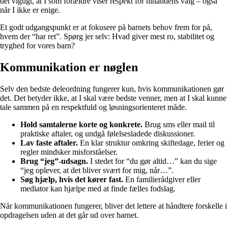
det vigtigt, at I som forældre viser respekt for hinandens valg – også
når I ikke er enige.
Et godt udgangspunkt er at fokusere på barnets behov frem for på,
hvem der “har ret”. Spørg jer selv: Hvad giver mest ro, stabilitet og
tryghed for vores barn?
Kommunikation er nøglen
Selv den bedste deleordning fungerer kun, hvis kommunikationen gør
det. Det betyder ikke, at I skal være bedste venner, men at I skal kunne
tale sammen på en respektfuld og løsningsorienteret måde.
Hold samtalerne korte og konkrete.
Brug sms eller mail til
praktiske aftaler, og undgå følelsesladede diskussioner.
Lav faste aftaler.
En klar struktur omkring skiftedage, ferier og
regler mindsker misforståelser.
Brug “jeg”-udsagn.
I stedet for “du gør altid…” kan du sige
“jeg oplever, at det bliver svært for mig, når…”.
Søg hjælp, hvis det kører fast.
En familierådgiver eller
mediator kan hjælpe med at finde fælles fodslag.
Når kommunikationen fungerer, bliver det lettere at håndtere forskelle i
opdragelsen uden at det går ud over barnet.