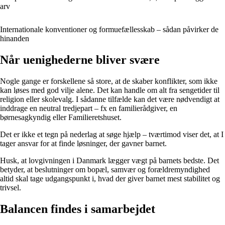
arv
Internationale konventioner og formuefællesskab – sådan påvirker de
hinanden
Når uenighederne bliver svære
Nogle gange er forskellene så store, at de skaber konflikter, som ikke
kan løses med god vilje alene. Det kan handle om alt fra sengetider til
religion eller skolevalg. I sådanne tilfælde kan det være nødvendigt at
inddrage en neutral tredjepart – fx en familierådgiver, en
børnesagkyndig eller Familieretshuset.
Det er ikke et tegn på nederlag at søge hjælp – tværtimod viser det, at I
tager ansvar for at finde løsninger, der gavner barnet.
Husk, at lovgivningen i Danmark lægger vægt på barnets bedste. Det
betyder, at beslutninger om bopæl, samvær og forældremyndighed
altid skal tage udgangspunkt i, hvad der giver barnet mest stabilitet og
trivsel.
Balancen findes i samarbejdet