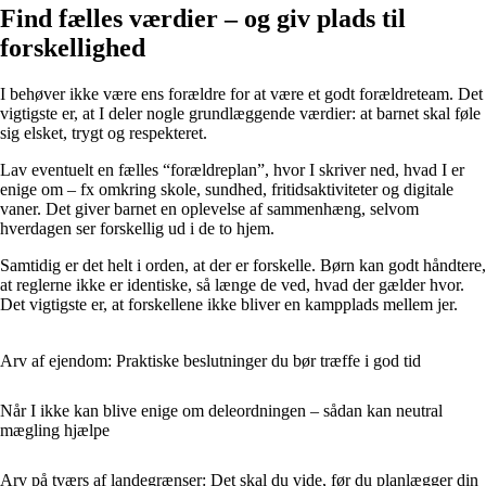
Find fælles værdier – og giv plads til
forskellighed
I behøver ikke være ens forældre for at være et godt forældreteam. Det
vigtigste er, at I deler nogle grundlæggende værdier: at barnet skal føle
sig elsket, trygt og respekteret.
Lav eventuelt en fælles “forældreplan”, hvor I skriver ned, hvad I er
enige om – fx omkring skole, sundhed, fritidsaktiviteter og digitale
vaner. Det giver barnet en oplevelse af sammenhæng, selvom
hverdagen ser forskellig ud i de to hjem.
Samtidig er det helt i orden, at der er forskelle. Børn kan godt håndtere,
at reglerne ikke er identiske, så længe de ved, hvad der gælder hvor.
Det vigtigste er, at forskellene ikke bliver en kampplads mellem jer.
Arv af ejendom: Praktiske beslutninger du bør træffe i god tid
Når I ikke kan blive enige om deleordningen – sådan kan neutral
mægling hjælpe
Arv på tværs af landegrænser: Det skal du vide, før du planlægger din