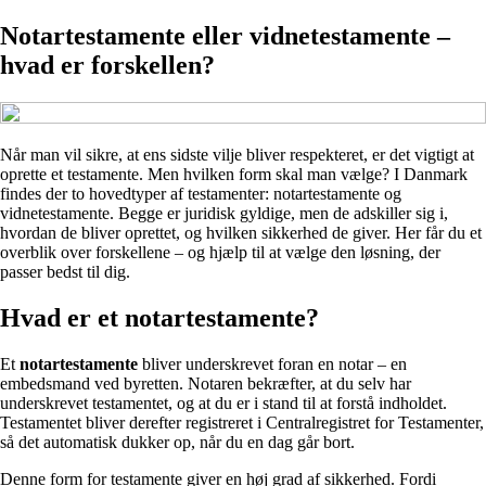
Notartestamente eller vidnetestamente –
hvad er forskellen?
Når man vil sikre, at ens sidste vilje bliver respekteret, er det vigtigt at
oprette et testamente. Men hvilken form skal man vælge? I Danmark
findes der to hovedtyper af testamenter: notartestamente og
vidnetestamente. Begge er juridisk gyldige, men de adskiller sig i,
hvordan de bliver oprettet, og hvilken sikkerhed de giver. Her får du et
overblik over forskellene – og hjælp til at vælge den løsning, der
passer bedst til dig.
Hvad er et notartestamente?
Et
notartestamente
bliver underskrevet foran en notar – en
embedsmand ved byretten. Notaren bekræfter, at du selv har
underskrevet testamentet, og at du er i stand til at forstå indholdet.
Testamentet bliver derefter registreret i Centralregistret for Testamenter,
så det automatisk dukker op, når du en dag går bort.
Denne form for testamente giver en høj grad af sikkerhed. Fordi