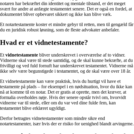
notaren har bekræftet din identitet og mentale tilstand, er det meget
svært for andre at anfægte testamentet senere. Det er også en fordel, at
dokumentet bliver opbevaret sikkert og ikke kan blive væk.
Et notartestamente koster et mindre gebyr til retten, men til gengæld får
du en juridisk robust løsning, som de fleste advokater anbefaler.
Hvad er et vidnetestamente?
Et
vidnetestamente
bliver underskrevet i overværelse af to vidner.
Vidnerne skal være til stede samtidig, og de skal kunne bekræfte, at du
frivilligt og ved fuld fornuft har underskrevet testamentet. Vidnerne må
ikke selv være begunstigede i testamentet, og de skal være over 18 år.
Et vidnetestamente kan være praktisk, hvis du hurtigt vil have et
testamente på plads – for eksempel i en nødsituation, hvor du ikke kan
nå at komme til en notar. Det er gratis at oprette, men det kræver, at
formalia overholdes nøje. Hvis der senere opstår tvivl om, hvorvidt
vidnerne var til stede, eller om du var ved dine fulde fem, kan
testamentet blive erklæret ugyldigt.
Derfor betragtes vidnetestamenter som mindre sikre end
notartestamenter, især hvis der er risiko for uenighed blandt arvingerne.