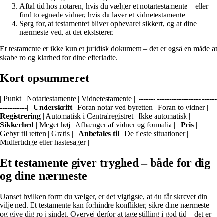
Aftal tid hos notaren, hvis du vælger et notartestamente – eller
find to egnede vidner, hvis du laver et vidnetestamente.
Sørg for, at testamentet bliver opbevaret sikkert, og at dine
nærmeste ved, at det eksisterer.
Et testamente er ikke kun et juridisk dokument – det er også en måde at
skabe ro og klarhed for dine efterladte.
Kort opsummeret
| Punkt | Notartestamente | Vidnetestamente | |-------|------------------|------
-----------| |
Underskrift
| Foran notar ved byretten | Foran to vidner | |
Registrering
| Automatisk i Centralregistret | Ikke automatisk | |
Sikkerhed
| Meget høj | Afhænger af vidner og formalia | |
Pris
|
Gebyr til retten | Gratis | |
Anbefales til
| De fleste situationer |
Midlertidige eller hastesager |
Et testamente giver tryghed – både for dig
og dine nærmeste
Uanset hvilken form du vælger, er det vigtigste, at du får skrevet din
vilje ned. Et testamente kan forhindre konflikter, sikre dine nærmeste
og give dig ro i sindet. Overvej derfor at tage stilling i god tid – det er