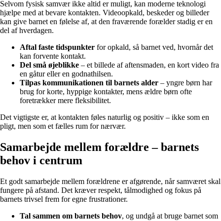
Selvom fysisk samvær ikke altid er muligt, kan moderne teknologi
hjælpe med at bevare kontakten. Videoopkald, beskeder og billeder
kan give barnet en følelse af, at den fraværende forælder stadig er en
del af hverdagen.
Aftal faste tidspunkter
for opkald, så barnet ved, hvornår det
kan forvente kontakt.
Del små øjeblikke
– et billede af aftensmaden, en kort video fra
en gåtur eller en godnathilsen.
Tilpas kommunikationen til barnets alder
– yngre børn har
brug for korte, hyppige kontakter, mens ældre børn ofte
foretrækker mere fleksibilitet.
Det vigtigste er, at kontakten føles naturlig og positiv – ikke som en
pligt, men som et fælles rum for nærvær.
Samarbejde mellem forældre – barnets
behov i centrum
Et godt samarbejde mellem forældrene er afgørende, når samværet skal
fungere på afstand. Det kræver respekt, tålmodighed og fokus på
barnets trivsel frem for egne frustrationer.
Tal sammen om barnets behov
, og undgå at bruge barnet som