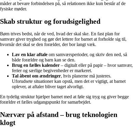
måder at bevare forbindelsen på, så relationen ikke kun består af de
fysiske møder.
Skab struktur og forudsigelighed
Børn trives bedst, når de ved, hvad der skal ske. En fast plan for
samvær giver tryghed og gør det lettere for barnet at forholde sig til,
hvornår det skal se den forælder, der bor langt væk.
Lav en klar aftale
om samværsperioder, og skriv den ned, så
både forældre og barn kan se den.
Brug en fælles kalender
– digitalt eller på papir – hvor samvær,
ferier og særlige begivenheder er markeret.
Tal åbent om ændringer
, hvis planerne må justeres.
Uforudsete situationer kan opstå, men det er vigtigt, at barnet
oplever, at aftaler bliver taget alvorligt.
En tydelig struktur hjælper barnet med at føle sig tryg og giver begge
forældre et fælles udgangspunkt for samarbejdet.
Nærvær på afstand – brug teknologien
klogt