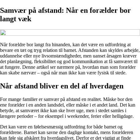
Samvær på afstand: Når en forælder bor
langt væk
Når forældre bor langt fra hinanden, kan det være en udfordring at
bevare en tæt og tryg relation til barnet. Afstanden kan skyldes arbejde,
uddannelse eller nye livsomstændigheder, men uanset årsagen kræver
det planlægning, fleksibilitet og god kommunikation at få samværet til
at fungere. Denne artikel ser nærmere på, hvordan man som forælder
kan skabe nærvær – også når man ikke kan være fysisk til stede.
Når afstand bliver en del af hverdagen
For mange familier er samvær på afstand en realitet. Måske bor den
ene forælder i en anden landsdel, eller måske i et andet land. Det kan
betyde, at samværet ikke kan ske hver uge, men i stedet samles i
længere perioder – for eksempel i weekender, ferier eller helligdage.
Det kan være en følelsesmæssig udfordring for både barnet og
forældrene. Barnet kan savne den daglige kontakt, mens forælderen
kan føle sig afskåret fra hverdagslivet. Derfor er det vigtigt at finde