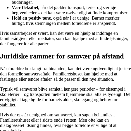
budbringer.
Vær fleksibel
, når det gælder transport, ferier og særlige
begivenheder – det kan være nødvendigt at finde kompromiser.
Hold en positiv tone
, også når I er uenige. Barnet mærker
hurtigt, hvis stemningen mellem forældrene er anspændt.
Hvis samarbejdet er svært, kan det være en hjælp at inddrage en
familierådgiver eller mediator, som kan hjælpe med at finde løsninger,
der fungerer for alle parter.
Juridiske rammer for samvær på afstand
Når forældre bor langt fra hinanden, kan det være nødvendigt at justere
den formelle samværsaftale. Familieretshuset kan hjælpe med at
fastlægge eller ændre aftaler, så de passer til den nye situation.
Typisk vil samværet blive samlet i længere perioder – for eksempel i
skoleferier – og transporten mellem hjemmene skal aftales tydeligt. Det
er vigtigt at tage højde for barnets alder, skolegang og behov for
stabilitet.
Hvis der opstår uenighed om samværet, kan sagen behandles i
Familieretshuset eller i sidste ende i retten. Men ofte kan en
dialogbaseret løsning findes, hvis begge forældre er villige til at
samarbejde.